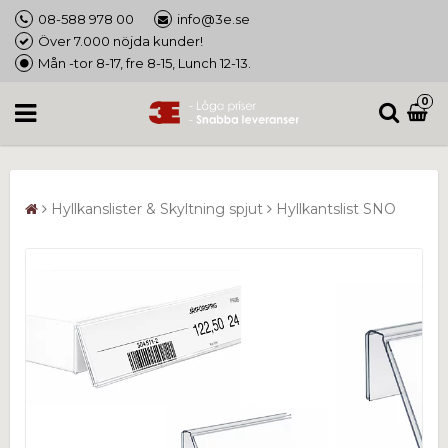
08-588 978 00
info@3e.se
Över 7.000 nöjda kunder!
Mån -tor 8-17, fre 8-15, Lunch 12-13.
0
Hyllkanslister & Skyltning spjut
Hyllkantslist SNO