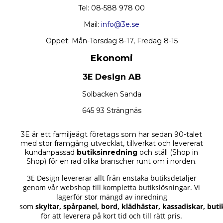
Tel: 08-588 978 00
Mail:
info@3e.se
Öppet: Mån-Torsdag 8-17, Fredag 8-15
Ekonomi
3E Design AB
Solbacken Sanda
645 93 Strängnäs
3E är ett familjeägt företags som har sedan 90-talet
med stor framgång utvecklat, tillverkat och levererat
kundanpassad
butiksinredning
och ställ (Shop in
Shop) för en rad olika branscher runt om i norden.
3E Design levererar allt från enstaka butiksdetaljer
genom vår webshop till kompletta butikslösningar.
Vi
lagerför stor mängd av inredning
som
skyltar
,
spårpanel
,
bord
,
klädhästar
,
kassadiskar
,
buti
för att leverera på kort tid och till rätt pris.