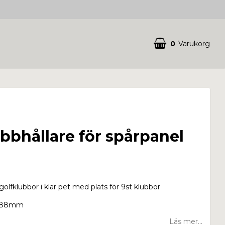
0
Varukorg
bbhållare för spårpanel
golfklubbor i klar pet med plats för 9st klubbor
 388mm
Läs mer...