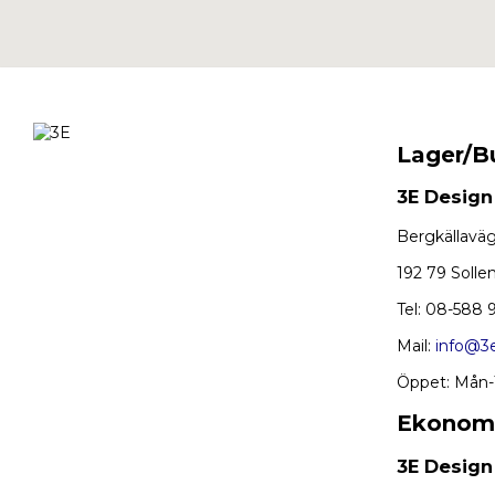
Lager/B
3E Design
Bergkällavä
192 79 Solle
Tel: 08-588 
Mail:
info@3e
Öppet: Mån-T
Ekonom
3E Design