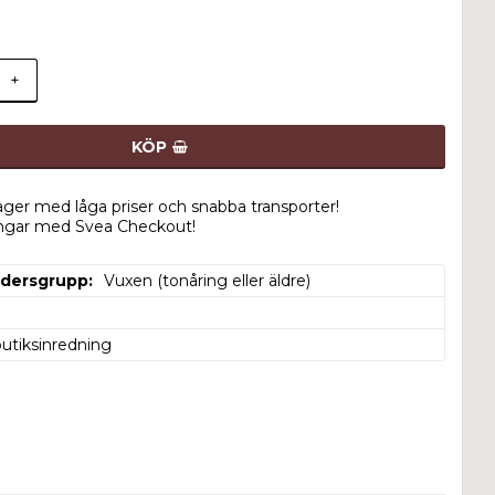
+
KÖP
lager med låga priser och snabba transporter!
ingar med Svea Checkout!
ldersgrupp
Vuxen (tonåring eller äldre)
butiksinredning