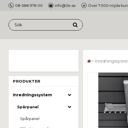
08-588 978 00
info@3e.se
Över 7.000 nöjda kun
Inredningssyst
PRODUKTER
Inredningssystem
Spårpanel
Spårpanel