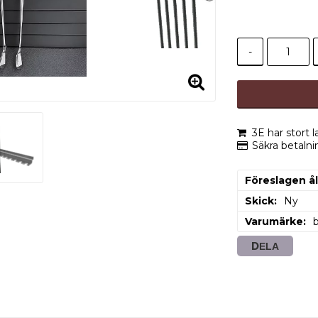
-
3E har stort 
Säkra betaln
Föreslagen å
Skick
Ny
Varumärke
DELA