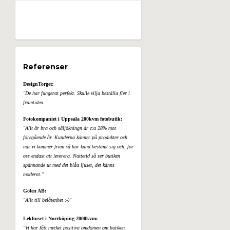
Referenser
DesignTorget:
"De har fungerat perfekt. Skulle vilja beställa fler i
framtiden. "
Fotokompaniet i Uppsala 200kvm fotobutik:
"Allt är bra och säljökningn är c:a 28% mot
föregående år. Kunderna känner på produkter och
när vi kommer fram så har kund bestämt sig och, för
oss endast att leverera. Nattetid så ser butiken
spännande ut med det blåa ljuset, det känns
modernt."
Gölen AB:
"Allt till belåtenhet :-)"
Lekhuset i Norrköping 2000kvm:
"Vi har fått mycket positiva omdömen om butiken