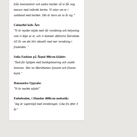
från leverantörer och andra butiker så ni får nog
massor med indirekt beröm. Vi talar om er i
samband med butiken. Det är bara att ta åt sig.”
Colourful kids Åre:
"Vi är mycket nöjda med vår inredning och belysning
som vi köpt av er, och vi kommer definitivt återvända
till Er om det blir aktuellt med mer inredning i
framtiden. "
Sofia Fashion på Åland 80kvm kläder:
"Tack för hjälpen med butiksplanering och snabb
leverans. Har nu Mariehamns ljusaste och finaste
butik."
Hanazacka Uppsala:
"Vi är mycket nöjda!"
Foderboden, i Handen 400kvm zoobutik:
"Jag är supernöjd med inredningen. Lika fin efter 3
år"