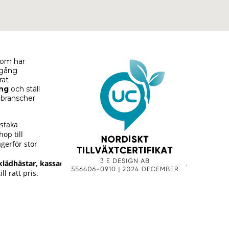
 som har
mgång
rat
ing
och ställ
a branscher
nstaka
op till
agerför stor
klädhästar
,
kassadiskar
,
butiksbelysning
,
galgar
m.m.
ll rätt pris.