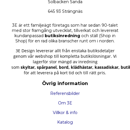
Solbacken Sanda
645 93 Strängnäs
3E är ett familjeägt företags som har sedan 90-talet
med stor framgång utvecklat, tillverkat och levererat
kundanpassad
butiksinredning
och ställ (Shop in
Shop) för en rad olika branscher runt om i norden.
3E Design levererar allt från enstaka butiksdetaljer
genom vår webshop till kompletta butikslösningar.
Vi
lagerför stor mängd av inredning
som
skyltar
,
spårpanel
,
bord
,
klädhästar
,
kassadiskar
,
buti
för att leverera på kort tid och till rätt pris.
Övrig information
Referensbilder
Om 3E
Villkor & info
Katalog