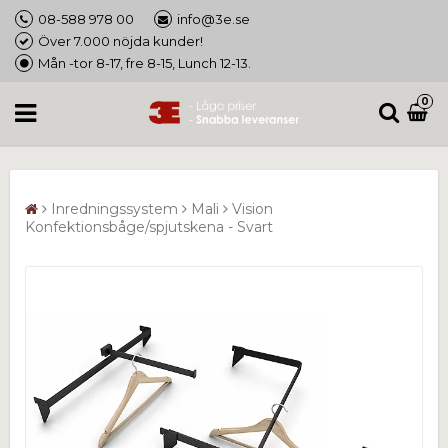
08-588 978 00
info@3e.se
Över 7.000 nöjda kunder!
Mån -tor 8-17, fre 8-15, Lunch 12-13.
0
Inredningssystem
Mali
Vision
Konfektionsbåge/spjutskena - Svart