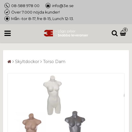
08-588 978 00
info@3e.se
Över 7.000 nöjda kunder!
Mån -tor 8-17, fre 8-15, Lunch 12-13.
0
Skyltdockor
Torso Dam