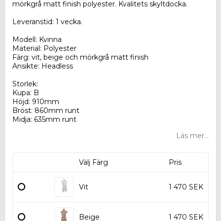
mörkgrå matt finish polyester. Kvalitets skyltdocka.
Leveranstid: 1 vecka.
Modell: Kvinna
Material: Polyester
Färg: vit, beige och mörkgrå matt finish
Ansikte: Headless
Storlek:
Kupa: B
Höjd: 910mm
Bröst: 860mm runt
Midja: 635mm runt
Läs mer...
Välj Färg
Pris
Vit
1 470 SEK
Beige
1 470 SEK